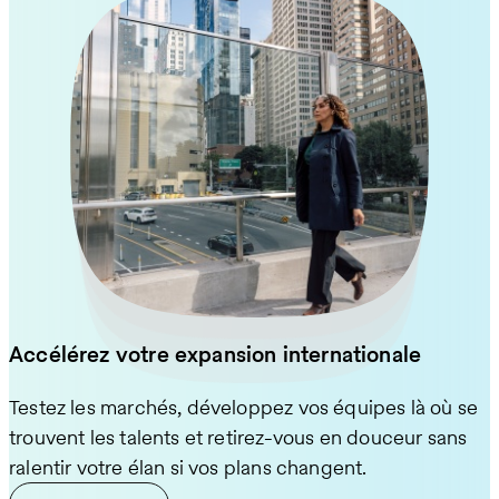
Accélérez votre expansion internationale
Testez les marchés, développez vos équipes là où se
Attirez les talents que vous recherchez, offrez des
trouvent les talents et retirez-vous en douceur sans
Respectez les règles d'embauche de chaque pays
avantages sociaux attractifs et maîtrisez vos coûts.
ralentir votre élan si vos plans changent.
Assurez le bon déroulement des projets lors des
sans avoir à constituer une équipe juridique interne.
Accompagnez les équipes à distance et maintenez
changements de propriété. Nous transférons