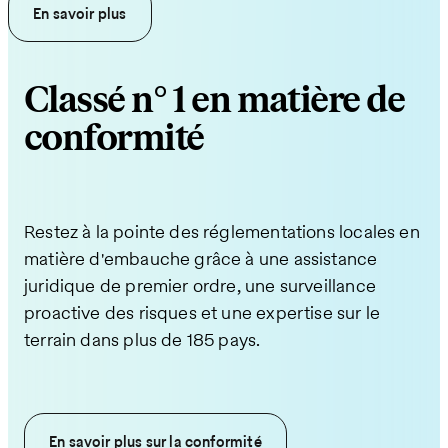
Nous nous occupons des contrats, de la paie, des
leur engagement.
En savoir plus
rapidement les employés, gérons la paie et les
avantages sociaux et de toutes les déclarations
avantages sociaux, et veillons au respect des
requises.
En savoir plus
exigences locales.
Classé n° 1 en matière de
En savoir plus
En savoir plus
conformité
Restez à la pointe des réglementations locales en
matière d'embauche grâce à une assistance
juridique de premier ordre, une surveillance
proactive des risques et une expertise sur le
terrain dans plus de 185 pays.
En savoir plus sur la conformité