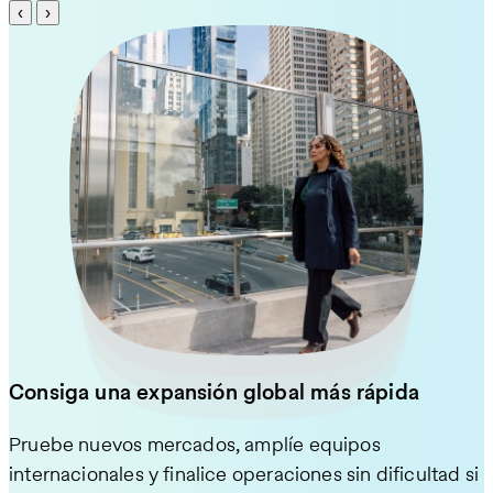
‹
›
Consiga una expansión global más rápida
Pruebe nuevos mercados, amplíe equipos
Acceda al talento que desea, ofrezca beneficios
internacionales y finalice operaciones sin dificultad si
Cumpla con la normativa de contratación en cada
atractivos y controle los costes. Apoye a sus equipos