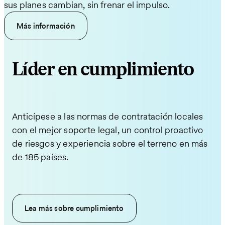
Mantenga sus proyectos activos durante cambios de
sus planes cambian, sin frenar el impulso.
país sin un equipo legal propio. Nosotros nos
remotos en los cambios y manténgalos motivados.
propiedad. Transferimos empleados, gestionamos
encargamos de contratos, nóminas, beneficios y
Más información
nóminas y beneficios, y cumplimos con los requisitos
trámites obligatorios.
Más información
locales.
Más información
Más información
Líder en cumplimiento
Anticípese a las normas de contratación locales
con el mejor soporte legal, un control proactivo
de riesgos y experiencia sobre el terreno en más
de 185 países.
Lea más sobre cumplimiento