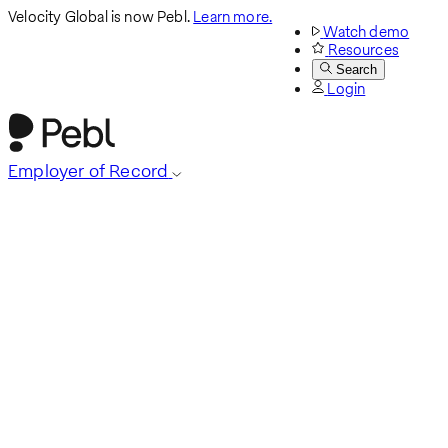
Velocity Global is now Pebl.
Learn more.
Watch demo
Resources
Search
Login
Employer of Record