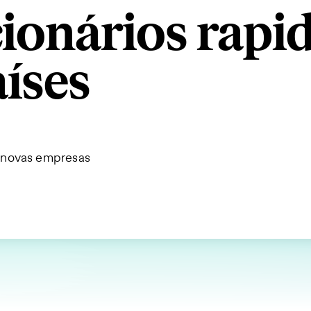
cionários rap
aíses
r novas empresas